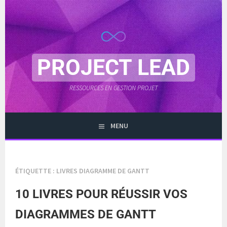
Aller
au
contenu
principal
PROJECT LEAD
RESSOURCES EN GESTION PROJET
MENU
ÉTIQUETTE :
LIVRES DIAGRAMME DE GANTT
10 LIVRES POUR RÉUSSIR VOS
DIAGRAMMES DE GANTT