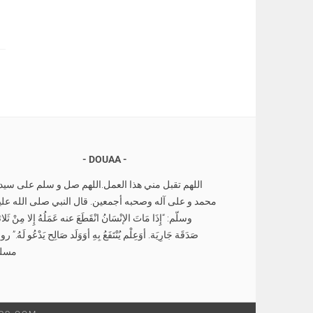
DOUAA
اللهم تقبل مني هذا العمل.اللهم صل و سلم على سيدن
محمد و على آله وصحبه أجمعين. قال النبي صلى الله علي
وسلّم: “إِذَا مَاتَ الإنْسَانُ انْقَطَعَ عنه عَمَلُهُ إِلا مِنْ ثَلاث
صَدَقَة جَارِيَة. أوَعِلْم يُنْتَفَعُ بِهِ أوَوَلَد صَالِح يَدْعُو لَهُ.” رو
مسل