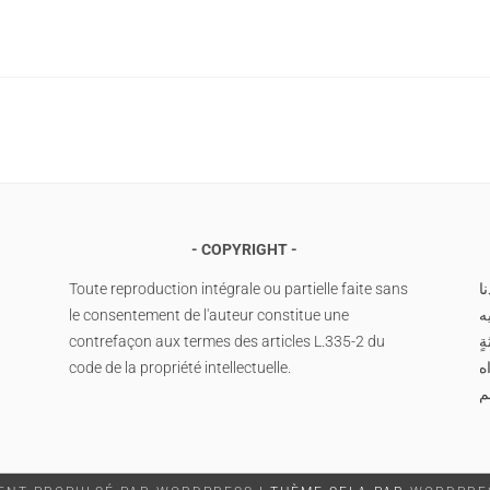
COPYRIGHT
Toute reproduction intégrale ou partielle faite sans
ا
le consentement de l'auteur constitue une
ه
contrefaçon aux termes des articles L.335-2 du
ةٍ
code de la propriété intellectuelle.
اه
م