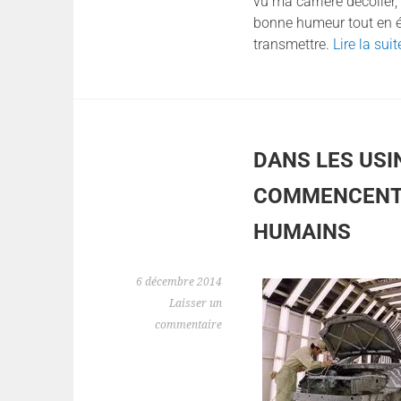
vu ma carrière décoller,
bonne humeur tout en ét
transmettre.
Lire la sui
DANS LES USI
COMMENCENT 
HUMAINS
6 décembre 2014
Laisser un
commentaire