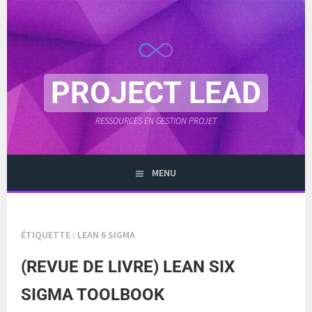
Aller
au
contenu
principal
PROJECT LEAD
RESSOURCES EN GESTION PROJET
MENU
ÉTIQUETTE :
LEAN 6 SIGMA
(REVUE DE LIVRE) LEAN SIX
SIGMA TOOLBOOK