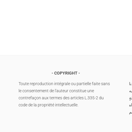
COPYRIGHT
Toute reproduction intégrale ou partielle faite sans
ا
le consentement de l'auteur constitue une
ه
contrefaçon aux termes des articles L.335-2 du
ةٍ
code de la propriété intellectuelle.
اه
م