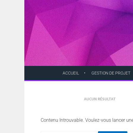
Aller
au
contenu
principal
ACCUEIL
GESTION DE PROJET
AUCUN RÉSULTAT
Contenu Introuvable. Voulez-vous lancer un