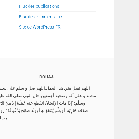
Flux des publications
Flux des commentaires
Site de WordPress-FR
DOUAA
اللهم تقبل مني هذا العمل.اللهم صل و سلم على سيدن
محمد و على آله وصحبه أجمعين. قال النبي صلى الله علي
وسلّم: “إِذَا مَاتَ الإنْسَانُ انْقَطَعَ عنه عَمَلُهُ إِلا مِنْ ثَلاث
صَدَقَة جَارِيَة. أوَعِلْم يُنْتَفَعُ بِهِ أوَوَلَد صَالِح يَدْعُو لَهُ.” رو
مسل